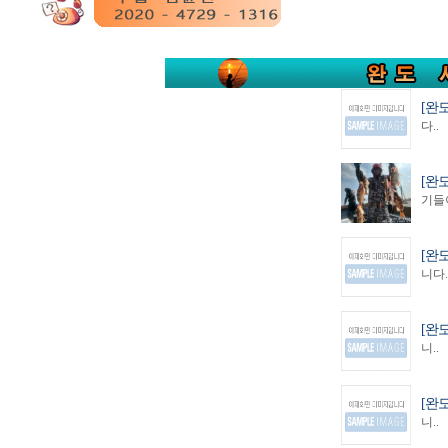
[완
다..
[완
기들이
[완
니다.
[완
니..
[완
니..