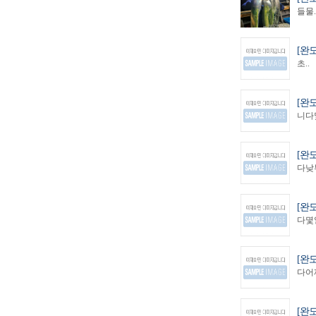
들물.
[완
초..
[완
니다몇
[완
다낮부
[완
다몇일
[완
다어제
[완