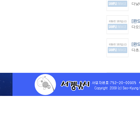
다낮에
[완
다오늘
[완
다초.