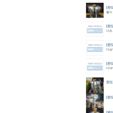
[완
물이 .
[완
다초.
[완
다낮부
[완
다대박
완도
[완
[완