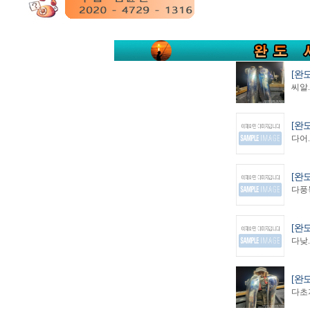
[완
씨알.
[완
다어.
[완
다풍놓
[완
다낮.
[완
다초저